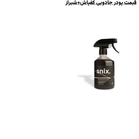
قیمت پودر جادویی کفپاش+شیراز